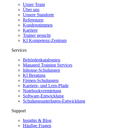
Unser Team
Über uns
Unsere Standorte
Referenzen
Kundenstimmen
Karriere
Trainer gesucht
KI Kompetenz-Zentrum
Services
Behördenkatalog
neu
Managed Training Services
Inhouse-Schulungen
KI Beratung
Firmen-Schulungen
Karriere- und Lern-Pfade
Notebookvermietung
Software-Entwicklung
Schulungsunterlagen-Entwicklung
Support
Insights & Blog
Häufige Fragen