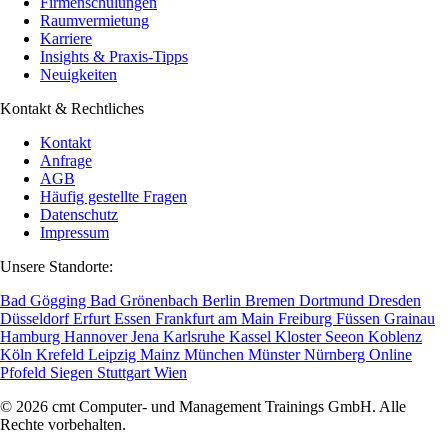
Firmenschulungen
Raumvermietung
Karriere
Insights & Praxis-Tipps
Neuigkeiten
Kontakt & Rechtliches
Kontakt
Anfrage
AGB
Häufig gestellte Fragen
Datenschutz
Impressum
Unsere Standorte:
Bad Gögging
Bad Grönenbach
Berlin
Bremen
Dortmund
Dresden
Düsseldorf
Erfurt
Essen
Frankfurt am Main
Freiburg
Füssen
Grainau
Hamburg
Hannover
Jena
Karlsruhe
Kassel
Kloster Seeon
Koblenz
Köln
Krefeld
Leipzig
Mainz
München
Münster
Nürnberg
Online
Pfofeld
Siegen
Stuttgart
Wien
© 2026 cmt Computer- und Management Trainings GmbH. Alle
Rechte vorbehalten.