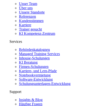
Unser Team
Über uns
Unsere Standorte
Referenzen
Kundenstimmen
Karriere
Trainer gesucht
KI Kompetenz-Zentrum
Services
Behördenkatalog
neu
Managed Training Services
Inhouse-Schulungen
KI Beratung
Firmen-Schulungen
Karriere- und Lern-Pfade
Notebookvermietung
Software-Entwicklung
Schulungsunterlagen-Entwicklung
Support
Insights & Blog
Häufige Fragen