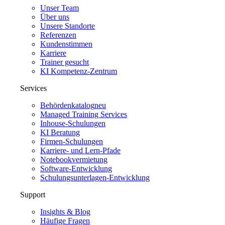
Unser Team
Über uns
Unsere Standorte
Referenzen
Kundenstimmen
Karriere
Trainer gesucht
KI Kompetenz-Zentrum
Services
Behördenkatalog
neu
Managed Training Services
Inhouse-Schulungen
KI Beratung
Firmen-Schulungen
Karriere- und Lern-Pfade
Notebookvermietung
Software-Entwicklung
Schulungsunterlagen-Entwicklung
Support
Insights & Blog
Häufige Fragen