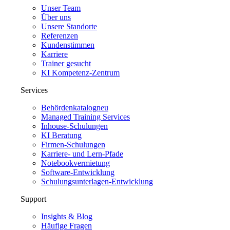
Unser Team
Über uns
Unsere Standorte
Referenzen
Kundenstimmen
Karriere
Trainer gesucht
KI Kompetenz-Zentrum
Services
Behördenkatalog
neu
Managed Training Services
Inhouse-Schulungen
KI Beratung
Firmen-Schulungen
Karriere- und Lern-Pfade
Notebookvermietung
Software-Entwicklung
Schulungsunterlagen-Entwicklung
Support
Insights & Blog
Häufige Fragen