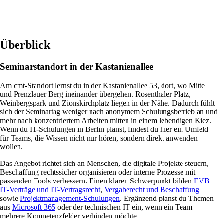
Überblick
Seminarstandort in der Kastanienallee
Am cmt-Standort lernst du in der Kastanienallee 53, dort, wo Mitte
und Prenzlauer Berg ineinander übergehen. Rosenthaler Platz,
Weinbergspark und Zionskirchplatz liegen in der Nähe. Dadurch fühlt
sich der Seminartag weniger nach anonymem Schulungsbetrieb an und
mehr nach konzentriertem Arbeiten mitten in einem lebendigen Kiez.
Wenn du IT-Schulungen in Berlin planst, findest du hier ein Umfeld
für Teams, die Wissen nicht nur hören, sondern direkt anwenden
wollen.
Das Angebot richtet sich an Menschen, die digitale Projekte steuern,
Beschaffung rechtssicher organisieren oder interne Prozesse mit
passenden Tools verbessern. Einen klaren Schwerpunkt bilden
EVB-
IT-Verträge und IT-Vertragsrecht
,
Vergaberecht und Beschaffung
sowie
Projektmanagement-Schulungen
. Ergänzend planst du Themen
aus
Microsoft 365
oder der technischen IT ein, wenn ein Team
mehrere Kompetenzfelder verbinden möchte.