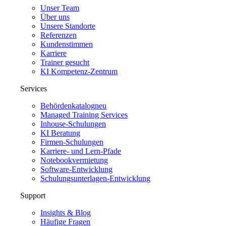
Unser Team
Über uns
Unsere Standorte
Referenzen
Kundenstimmen
Karriere
Trainer gesucht
KI Kompetenz-Zentrum
Services
Behördenkatalog
neu
Managed Training Services
Inhouse-Schulungen
KI Beratung
Firmen-Schulungen
Karriere- und Lern-Pfade
Notebookvermietung
Software-Entwicklung
Schulungsunterlagen-Entwicklung
Support
Insights & Blog
Häufige Fragen