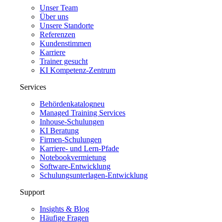
Unser Team
Über uns
Unsere Standorte
Referenzen
Kundenstimmen
Karriere
Trainer gesucht
KI Kompetenz-Zentrum
Services
Behördenkatalog
neu
Managed Training Services
Inhouse-Schulungen
KI Beratung
Firmen-Schulungen
Karriere- und Lern-Pfade
Notebookvermietung
Software-Entwicklung
Schulungsunterlagen-Entwicklung
Support
Insights & Blog
Häufige Fragen