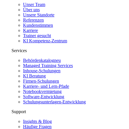
Unser Team
Über uns
Unsere Standorte
Referenzen
Kundenstimmen
Karriere
Trainer gesucht
KI Kompetenz-Zentrum
Services
Behördenkatalog
neu
Managed Training Services
Inhouse-Schulungen
KI Beratung
Firmen-Schulungen
Karriere- und Lern-Pfade
Notebookvermietung
Software-Entwicklung
Schulungsunterlagen-Entwicklung
Support
Insights & Blog
Häufige Fragen