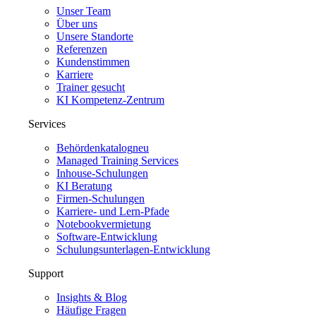
Unser Team
Über uns
Unsere Standorte
Referenzen
Kundenstimmen
Karriere
Trainer gesucht
KI Kompetenz-Zentrum
Services
Behördenkatalog
neu
Managed Training Services
Inhouse-Schulungen
KI Beratung
Firmen-Schulungen
Karriere- und Lern-Pfade
Notebookvermietung
Software-Entwicklung
Schulungsunterlagen-Entwicklung
Support
Insights & Blog
Häufige Fragen