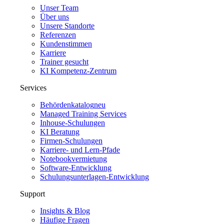
Unser Team
Über uns
Unsere Standorte
Referenzen
Kundenstimmen
Karriere
Trainer gesucht
KI Kompetenz-Zentrum
Services
Behördenkatalog
neu
Managed Training Services
Inhouse-Schulungen
KI Beratung
Firmen-Schulungen
Karriere- und Lern-Pfade
Notebookvermietung
Software-Entwicklung
Schulungsunterlagen-Entwicklung
Support
Insights & Blog
Häufige Fragen