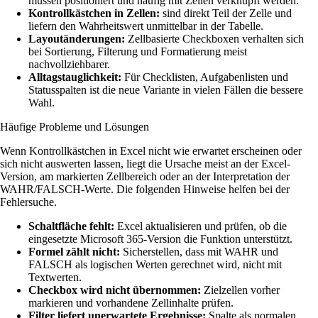
müssen positioniert und häufig mit Zellen verknüpft werden.
Kontrollkästchen in Zellen:
sind direkt Teil der Zelle und
liefern den Wahrheitswert unmittelbar in der Tabelle.
Layoutänderungen:
Zellbasierte Checkboxen verhalten sich
bei Sortierung, Filterung und Formatierung meist
nachvollziehbarer.
Alltagstauglichkeit:
Für Checklisten, Aufgabenlisten und
Statusspalten ist die neue Variante in vielen Fällen die bessere
Wahl.
Häufige Probleme und Lösungen
Wenn Kontrollkästchen in Excel nicht wie erwartet erscheinen oder
sich nicht auswerten lassen, liegt die Ursache meist an der Excel-
Version, am markierten Zellbereich oder an der Interpretation der
WAHR/FALSCH-Werte. Die folgenden Hinweise helfen bei der
Fehlersuche.
Schaltfläche fehlt:
Excel aktualisieren und prüfen, ob die
eingesetzte Microsoft 365-Version die Funktion unterstützt.
Formel zählt nicht:
Sicherstellen, dass mit WAHR und
FALSCH als logischen Werten gerechnet wird, nicht mit
Textwerten.
Checkbox wird nicht übernommen:
Zielzellen vorher
markieren und vorhandene Zellinhalte prüfen.
Filter liefert unerwartete Ergebnisse:
Spalte als normalen