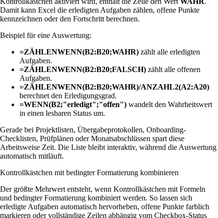
Kontrollkästchen aktiviert wird, enthält die Zelle den Wert
WAHR
.
Damit kann Excel die erledigten Aufgaben zählen, offene Punkte
kennzeichnen oder den Fortschritt berechnen.
Beispiel für eine Auswertung:
=ZÄHLENWENN(B2:B20;WAHR)
zählt alle erledigten
Aufgaben.
=ZÄHLENWENN(B2:B20;FALSCH)
zählt alle offenen
Aufgaben.
=ZÄHLENWENN(B2:B20;WAHR)/ANZAHL2(A2:A20)
berechnet den Erledigungsgrad.
=WENN(B2;"erledigt";"offen")
wandelt den Wahrheitswert
in einen lesbaren Status um.
Gerade bei Projektlisten, Übergabeprotokollen, Onboarding-
Checklisten, Prüfplänen oder Monatsabschlüssen spart diese
Arbeitsweise Zeit. Die Liste bleibt interaktiv, während die Auswertung
automatisch mitläuft.
Kontrollkästchen mit bedingter Formatierung kombinieren
Der größte Mehrwert entsteht, wenn Kontrollkästchen mit Formeln
und bedingter Formatierung kombiniert werden. So lassen sich
erledigte Aufgaben automatisch hervorheben, offene Punkte farblich
markieren oder vollständige Zeilen abhängig vom Checkbox-Status