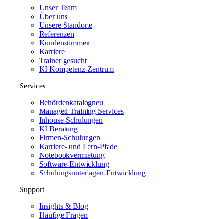
Unser Team
Über uns
Unsere Standorte
Referenzen
Kundenstimmen
Karriere
Trainer gesucht
KI Kompetenz-Zentrum
Services
Behördenkatalog
neu
Managed Training Services
Inhouse-Schulungen
KI Beratung
Firmen-Schulungen
Karriere- und Lern-Pfade
Notebookvermietung
Software-Entwicklung
Schulungsunterlagen-Entwicklung
Support
Insights & Blog
Häufige Fragen