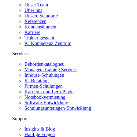
Unser Team
Über uns
Unsere Standorte
Referenzen
Kundenstimmen
Karriere
Trainer gesucht
KI Kompetenz-Zentrum
Services
Behördenkatalog
neu
Managed Training Services
Inhouse-Schulungen
KI Beratung
Firmen-Schulungen
Karriere- und Lern-Pfade
Notebookvermietung
Software-Entwicklung
Schulungsunterlagen-Entwicklung
Support
Insights & Blog
Häufige Fragen