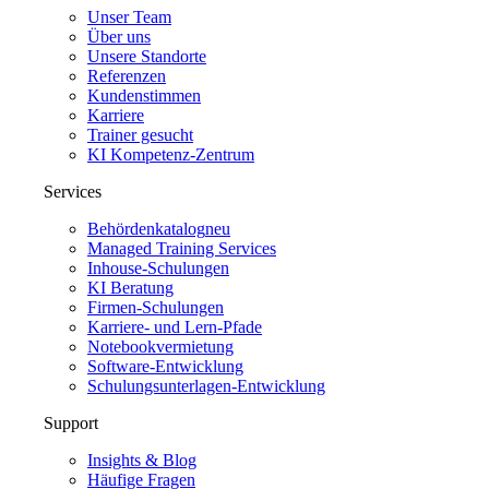
Unser Team
Über uns
Unsere Standorte
Referenzen
Kundenstimmen
Karriere
Trainer gesucht
KI Kompetenz-Zentrum
Services
Behördenkatalog
neu
Managed Training Services
Inhouse-Schulungen
KI Beratung
Firmen-Schulungen
Karriere- und Lern-Pfade
Notebookvermietung
Software-Entwicklung
Schulungsunterlagen-Entwicklung
Support
Insights & Blog
Häufige Fragen