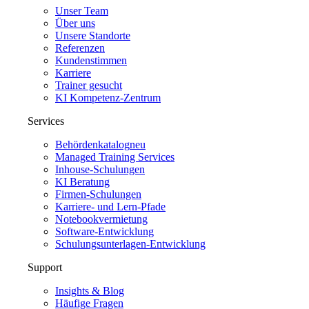
Unser Team
Über uns
Unsere Standorte
Referenzen
Kundenstimmen
Karriere
Trainer gesucht
KI Kompetenz-Zentrum
Services
Behördenkatalog
neu
Managed Training Services
Inhouse-Schulungen
KI Beratung
Firmen-Schulungen
Karriere- und Lern-Pfade
Notebookvermietung
Software-Entwicklung
Schulungsunterlagen-Entwicklung
Support
Insights & Blog
Häufige Fragen