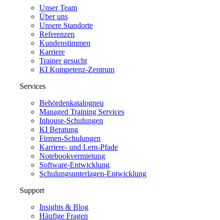
Unser Team
Über uns
Unsere Standorte
Referenzen
Kundenstimmen
Karriere
Trainer gesucht
KI Kompetenz-Zentrum
Services
Behördenkatalog
neu
Managed Training Services
Inhouse-Schulungen
KI Beratung
Firmen-Schulungen
Karriere- und Lern-Pfade
Notebookvermietung
Software-Entwicklung
Schulungsunterlagen-Entwicklung
Support
Insights & Blog
Häufige Fragen