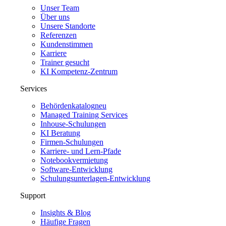
Unser Team
Über uns
Unsere Standorte
Referenzen
Kundenstimmen
Karriere
Trainer gesucht
KI Kompetenz-Zentrum
Services
Behördenkatalog
neu
Managed Training Services
Inhouse-Schulungen
KI Beratung
Firmen-Schulungen
Karriere- und Lern-Pfade
Notebookvermietung
Software-Entwicklung
Schulungsunterlagen-Entwicklung
Support
Insights & Blog
Häufige Fragen