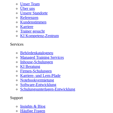
Unser Team
Über uns
Unsere Standorte
Referenzen
Kundenstimmen
Karriere
Trainer gesucht
KI Kompetenz-Zentrum
Services
Behördenkatalog
neu
Managed Training Services
Inhouse-Schulungen
KI Beratung
Firmen-Schulungen
Karriere- und Lern-Pfade
Notebookvermietung
Software-Entwicklung
Schulungsunterlagen-Entwicklung
Support
Insights & Blog
Häufige Fragen