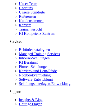
Unser Team
Über uns
Unsere Standorte
Referenzen
Kundenstimmen
Karriere
Trainer gesucht
KI Kompetenz-Zentrum
Services
Behördenkatalog
neu
Managed Training Services
Inhouse-Schulungen
KI Beratung
Firmen-Schulungen
Karriere- und Lern-Pfade
Notebookvermietung
Software-Entwicklung
Schulungsunterlagen-Entwicklung
Support
Insights & Blog
Häufige Fragen