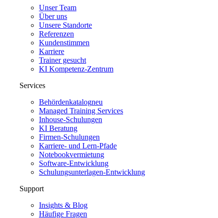
Unser Team
Über uns
Unsere Standorte
Referenzen
Kundenstimmen
Karriere
Trainer gesucht
KI Kompetenz-Zentrum
Services
Behördenkatalog
neu
Managed Training Services
Inhouse-Schulungen
KI Beratung
Firmen-Schulungen
Karriere- und Lern-Pfade
Notebookvermietung
Software-Entwicklung
Schulungsunterlagen-Entwicklung
Support
Insights & Blog
Häufige Fragen