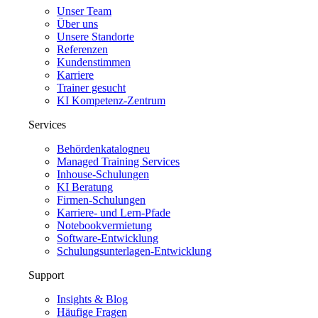
Unser Team
Über uns
Unsere Standorte
Referenzen
Kundenstimmen
Karriere
Trainer gesucht
KI Kompetenz-Zentrum
Services
Behördenkatalog
neu
Managed Training Services
Inhouse-Schulungen
KI Beratung
Firmen-Schulungen
Karriere- und Lern-Pfade
Notebookvermietung
Software-Entwicklung
Schulungsunterlagen-Entwicklung
Support
Insights & Blog
Häufige Fragen