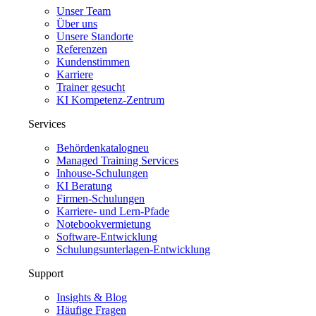
Unser Team
Über uns
Unsere Standorte
Referenzen
Kundenstimmen
Karriere
Trainer gesucht
KI Kompetenz-Zentrum
Services
Behördenkatalog
neu
Managed Training Services
Inhouse-Schulungen
KI Beratung
Firmen-Schulungen
Karriere- und Lern-Pfade
Notebookvermietung
Software-Entwicklung
Schulungsunterlagen-Entwicklung
Support
Insights & Blog
Häufige Fragen