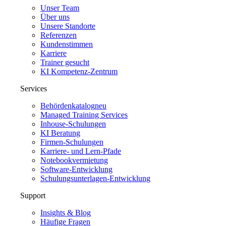
Unser Team
Über uns
Unsere Standorte
Referenzen
Kundenstimmen
Karriere
Trainer gesucht
KI Kompetenz-Zentrum
Services
Behördenkatalog
neu
Managed Training Services
Inhouse-Schulungen
KI Beratung
Firmen-Schulungen
Karriere- und Lern-Pfade
Notebookvermietung
Software-Entwicklung
Schulungsunterlagen-Entwicklung
Support
Insights & Blog
Häufige Fragen