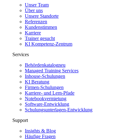
Unser Team
Über uns
Unsere Standorte
Referenzen
Kundenstimmen
Karriere
Trainer gesucht
KI Kompetenz-Zentrum
Services
Behördenkatalog
neu
Managed Training Services
Inhouse-Schulungen
KI Beratung
Firmen-Schulungen
Karriere- und Lern-Pfade
Notebookvermietung
Software-Entwicklung
Schulungsunterlagen-Entwicklung
Support
Insights & Blog
Häufige Fragen