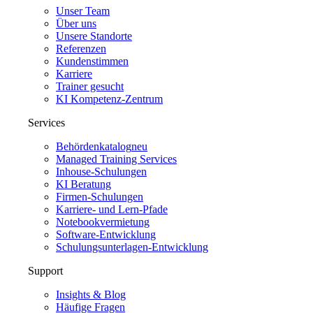
Unser Team
Über uns
Unsere Standorte
Referenzen
Kundenstimmen
Karriere
Trainer gesucht
KI Kompetenz-Zentrum
Services
Behördenkatalog
neu
Managed Training Services
Inhouse-Schulungen
KI Beratung
Firmen-Schulungen
Karriere- und Lern-Pfade
Notebookvermietung
Software-Entwicklung
Schulungsunterlagen-Entwicklung
Support
Insights & Blog
Häufige Fragen