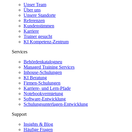
Unser Team
Über uns
Unsere Standorte
Referenzen
Kundenstimmen
Karriere
Trainer gesucht
KI Kompetenz-Zentrum
Services
Behördenkatalog
neu
Managed Training Services
Inhouse-Schulungen
KI Beratung
Firmen-Schulungen
Karriere- und Lern-Pfade
Notebookvermietung
Software-Entwicklung
Schulungsunterlagen-Entwicklung
Support
Insights & Blog
Häufige Fragen