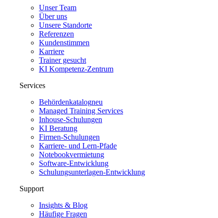
Unser Team
Über uns
Unsere Standorte
Referenzen
Kundenstimmen
Karriere
Trainer gesucht
KI Kompetenz-Zentrum
Services
Behördenkatalog
neu
Managed Training Services
Inhouse-Schulungen
KI Beratung
Firmen-Schulungen
Karriere- und Lern-Pfade
Notebookvermietung
Software-Entwicklung
Schulungsunterlagen-Entwicklung
Support
Insights & Blog
Häufige Fragen