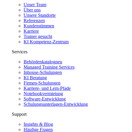
Unser Team
Über uns
Unsere Standorte
Referenzen
Kundenstimmen
Karriere
Trainer gesucht
KI Kompetenz-Zentrum
Services
Behördenkatalog
neu
Managed Training Services
Inhouse-Schulungen
KI Beratung
Firmen-Schulungen
Karriere- und Lern-Pfade
Notebookvermietung
Software-Entwicklung
Schulungsunterlagen-Entwicklung
Support
Insights & Blog
Häufige Fragen