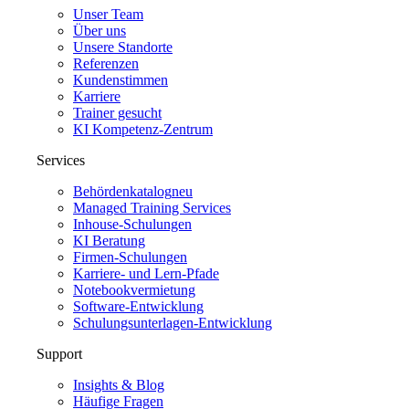
Unser Team
Über uns
Unsere Standorte
Referenzen
Kundenstimmen
Karriere
Trainer gesucht
KI Kompetenz-Zentrum
Services
Behördenkatalog
neu
Managed Training Services
Inhouse-Schulungen
KI Beratung
Firmen-Schulungen
Karriere- und Lern-Pfade
Notebookvermietung
Software-Entwicklung
Schulungsunterlagen-Entwicklung
Support
Insights & Blog
Häufige Fragen