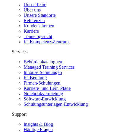
Unser Team
Über uns
Unsere Standorte
Referenzen
Kundenstimmen
Karriere
Trainer gesucht
KI Kompetenz-Zentrum
Services
Behördenkatalog
neu
Managed Training Services
Inhouse-Schulungen
KI Beratung
Firmen-Schulungen
Karriere- und Lern-Pfade
Notebookvermietung
Software-Entwicklung
Schulungsunterlagen-Entwicklung
Support
Insights & Blog
Häufige Fragen