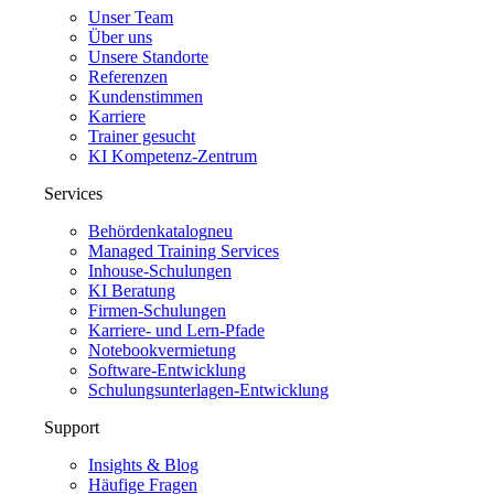
Unser Team
Über uns
Unsere Standorte
Referenzen
Kundenstimmen
Karriere
Trainer gesucht
KI Kompetenz-Zentrum
Services
Behördenkatalog
neu
Managed Training Services
Inhouse-Schulungen
KI Beratung
Firmen-Schulungen
Karriere- und Lern-Pfade
Notebookvermietung
Software-Entwicklung
Schulungsunterlagen-Entwicklung
Support
Insights & Blog
Häufige Fragen