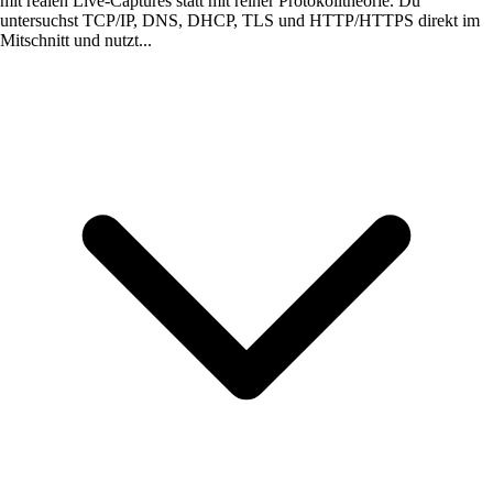
mit realen Live-Captures statt mit reiner Protokolltheorie. Du
untersuchst TCP/IP, DNS, DHCP, TLS und HTTP/HTTPS direkt im
Mitschnitt und nutzt...