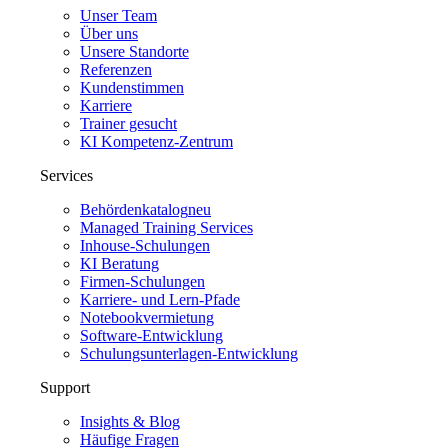
Unser Team
Über uns
Unsere Standorte
Referenzen
Kundenstimmen
Karriere
Trainer gesucht
KI Kompetenz-Zentrum
Services
Behördenkatalog
neu
Managed Training Services
Inhouse-Schulungen
KI Beratung
Firmen-Schulungen
Karriere- und Lern-Pfade
Notebookvermietung
Software-Entwicklung
Schulungsunterlagen-Entwicklung
Support
Insights & Blog
Häufige Fragen