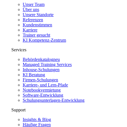
Unser Team
Über uns
Unsere Standorte
Referenzen
Kundenstimmen
Karriere
Trainer gesucht
KI Kompetenz-Zentrum
Services
Behördenkatalog
neu
Managed Training Services
Inhouse-Schulungen
KI Beratung
Firmen-Schulungen
Karriere- und Lern-Pfade
Notebookvermietung
Software-Entwicklung
Schulungsunterlagen-Entwicklung
Support
Insights & Blog
Häufige Fragen