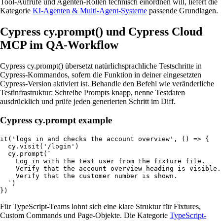
Tool-Aufrufe und Agenten-Rollen technisch einordnen will, liefert die
Kategorie
KI-Agenten & Multi-Agent-Systeme
passende Grundlagen.
Cypress cy.prompt() und Cypress Cloud
MCP im QA-Workflow
Cypress cy.prompt() übersetzt natürlichsprachliche Testschritte in
Cypress-Kommandos, sofern die Funktion in deiner eingesetzten
Cypress-Version aktiviert ist. Behandle den Befehl wie veränderliche
Testinfrastruktur: Schreibe Prompts knapp, nenne Testdaten
ausdrücklich und prüfe jeden generierten Schritt im Diff.
Cypress cy.prompt example
it('logs in and checks the account overview', () => {

  cy.visit('/login')

  cy.prompt(`

    Log in with the test user from the fixture file.

    Verify that the account overview heading is visible.

    Verify that the customer number is shown.

  `)

})
Für TypeScript-Teams lohnt sich eine klare Struktur für Fixtures,
Custom Commands und Page-Objekte. Die Kategorie
TypeScript-