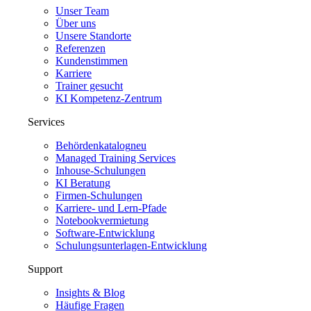
Unser Team
Über uns
Unsere Standorte
Referenzen
Kundenstimmen
Karriere
Trainer gesucht
KI Kompetenz-Zentrum
Services
Behördenkatalog
neu
Managed Training Services
Inhouse-Schulungen
KI Beratung
Firmen-Schulungen
Karriere- und Lern-Pfade
Notebookvermietung
Software-Entwicklung
Schulungsunterlagen-Entwicklung
Support
Insights & Blog
Häufige Fragen