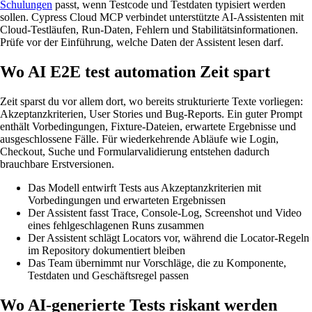
Schulungen
passt, wenn Testcode und Testdaten typisiert werden
sollen. Cypress Cloud MCP verbindet unterstützte AI-Assistenten mit
Cloud-Testläufen, Run-Daten, Fehlern und Stabilitätsinformationen.
Prüfe vor der Einführung, welche Daten der Assistent lesen darf.
Wo AI E2E test automation Zeit spart
Zeit sparst du vor allem dort, wo bereits strukturierte Texte vorliegen:
Akzeptanzkriterien, User Stories und Bug-Reports. Ein guter Prompt
enthält Vorbedingungen, Fixture-Dateien, erwartete Ergebnisse und
ausgeschlossene Fälle. Für wiederkehrende Abläufe wie Login,
Checkout, Suche und Formularvalidierung entstehen dadurch
brauchbare Erstversionen.
Das Modell entwirft Tests aus Akzeptanzkriterien mit
Vorbedingungen und erwarteten Ergebnissen
Der Assistent fasst Trace, Console-Log, Screenshot und Video
eines fehlgeschlagenen Runs zusammen
Der Assistent schlägt Locators vor, während die Locator-Regeln
im Repository dokumentiert bleiben
Das Team übernimmt nur Vorschläge, die zu Komponente,
Testdaten und Geschäftsregel passen
Wo AI-generierte Tests riskant werden