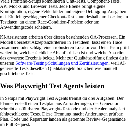
Viele Frontend-Setups kombinieren Unit-Tests, Component-Tests,
API-Mocks und Browser-Tests. Jede Ebene bringt eigene
Konfiguration, eigene Fehlerbilder und eigene Debugging-Ausgaben
mit. Ein fehlgeschlagener Checkout-Test kann deshalb am Locator, an
Testdaten, an einem Race-Condition-Problem oder am
Anwendungscode scheitern.
KI-Assistenten arbeiten über diesen bestehenden QA-Prozessen. Ein
Modell übersetzt Akzeptanzkriterien in Testideen, fasst einen Trace
zusammen oder schlägt einen robusteren Locator vor. Dein Team prüft
weiterhin, welcher fachliche Ablauf kritisch ist und welche Assertion
das erwartete Ergebnis belegt. Mehr zur Qualitätsprüfung findest du in
unseren
Software-Testing-Schulungen und Zertifizierungen
, weil AI-
generierte Tests dieselben Qualitätsregeln brauchen wie manuell
geschriebene Tests.
Was Playwright Test Agents leisten
In Setups mit Playwright Test Agents trennst du drei Aufgaben: Der
Planner erstellt einen Testplan aus Anforderungen, der Generator
schreibt ausführbaren Playwright-Testcode und der Healer analysiert
fehlgeschlagene Tests. Diese Trennung macht Änderungen prüfbar:
Plan, Code und Reparatur landen als getrennte Review-Gegenstände
im Pull Request.