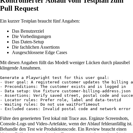
Kontrollierter Ablauf vom Testplan zum
Pull Request
Ein kurzer Testplan braucht fünf Angaben:
Das Benutzerziel
Die Vorbedingungen
Das Daten-Setup
Die fachlichen Assertions
Ausgeschlossene Edge Cases
Mit diesen Angaben füllt das Modell weniger Lücken durch plausibel
klingende Annahmen.
Generate a Playwright test for this user goal:

- User goal: A registered customer updates the billing a
- Preconditions: The customer exists and is logged in

- Data setup: Use fixture customer-billing-address.json

- Assertions: Verify saved street, postal code and succe
- Locator rules: Prefer role, label and data-testid

- Waiting rules: Do not use waitForTimeout

- Excluded cases: Invalid postal code and network error
Führe den generierten Test lokal mit Trace aus. Ergänze Screenshots,
Console-Logs und Video-Artefakte, wenn der Ablauf fehleranfällig ist.
Behandle den Test wie Produktionscode. Ein Review braucht einen