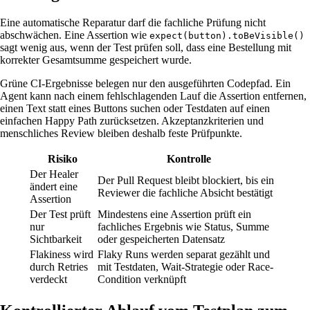
Eine automatische Reparatur darf die fachliche Prüfung nicht
abschwächen. Eine Assertion wie
expect(button).toBeVisible()
sagt wenig aus, wenn der Test prüfen soll, dass eine Bestellung mit
korrekter Gesamtsumme gespeichert wurde.
Grüne CI-Ergebnisse belegen nur den ausgeführten Codepfad. Ein
Agent kann nach einem fehlschlagenden Lauf die Assertion entfernen,
einen Text statt eines Buttons suchen oder Testdaten auf einen
einfachen Happy Path zurücksetzen. Akzeptanzkriterien und
menschliches Review bleiben deshalb feste Prüfpunkte.
Risiko
Kontrolle
Der Healer
Der Pull Request bleibt blockiert, bis ein
ändert eine
Reviewer die fachliche Absicht bestätigt
Assertion
Der Test prüft
Mindestens eine Assertion prüft ein
nur
fachliches Ergebnis wie Status, Summe
Sichtbarkeit
oder gespeicherten Datensatz
Flakiness wird
Flaky Runs werden separat gezählt und
durch Retries
mit Testdaten, Wait-Strategie oder Race-
verdeckt
Condition verknüpft