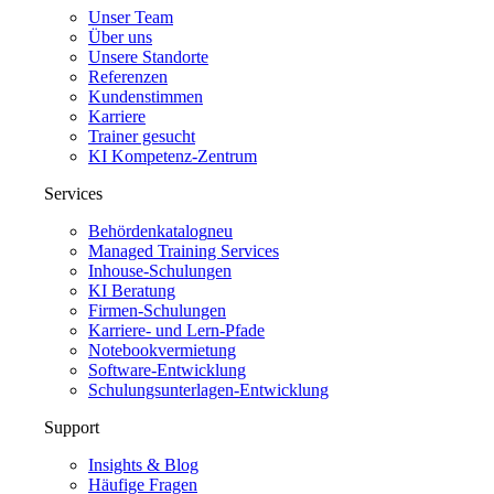
Unser Team
Über uns
Unsere Standorte
Referenzen
Kundenstimmen
Karriere
Trainer gesucht
KI Kompetenz-Zentrum
Services
Behördenkatalog
neu
Managed Training Services
Inhouse-Schulungen
KI Beratung
Firmen-Schulungen
Karriere- und Lern-Pfade
Notebookvermietung
Software-Entwicklung
Schulungsunterlagen-Entwicklung
Support
Insights & Blog
Häufige Fragen