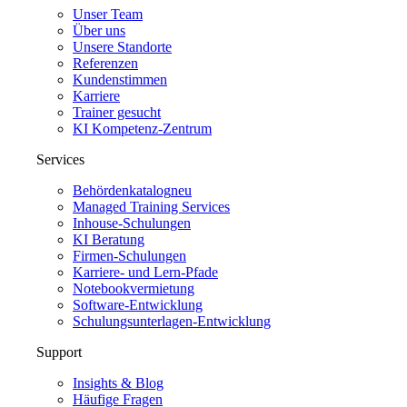
Unser Team
Über uns
Unsere Standorte
Referenzen
Kundenstimmen
Karriere
Trainer gesucht
KI Kompetenz-Zentrum
Services
Behördenkatalog
neu
Managed Training Services
Inhouse-Schulungen
KI Beratung
Firmen-Schulungen
Karriere- und Lern-Pfade
Notebookvermietung
Software-Entwicklung
Schulungsunterlagen-Entwicklung
Support
Insights & Blog
Häufige Fragen