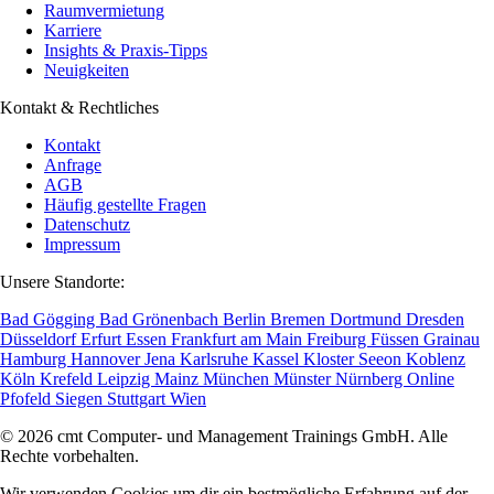
Raumvermietung
Karriere
Insights & Praxis-Tipps
Neuigkeiten
Kontakt & Rechtliches
Kontakt
Anfrage
AGB
Häufig gestellte Fragen
Datenschutz
Impressum
Unsere Standorte:
Bad Gögging
Bad Grönenbach
Berlin
Bremen
Dortmund
Dresden
Düsseldorf
Erfurt
Essen
Frankfurt am Main
Freiburg
Füssen
Grainau
Hamburg
Hannover
Jena
Karlsruhe
Kassel
Kloster Seeon
Koblenz
Köln
Krefeld
Leipzig
Mainz
München
Münster
Nürnberg
Online
Pfofeld
Siegen
Stuttgart
Wien
© 2026 cmt Computer- und Management Trainings GmbH. Alle
Rechte vorbehalten.
Wir verwenden Cookies um dir ein bestmögliche Erfahrung auf der