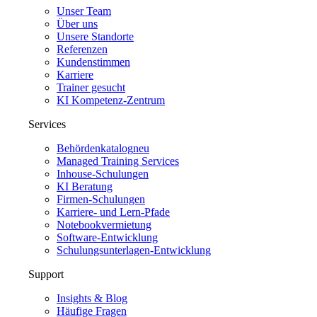
Unser Team
Über uns
Unsere Standorte
Referenzen
Kundenstimmen
Karriere
Trainer gesucht
KI Kompetenz-Zentrum
Services
Behördenkatalog
neu
Managed Training Services
Inhouse-Schulungen
KI Beratung
Firmen-Schulungen
Karriere- und Lern-Pfade
Notebookvermietung
Software-Entwicklung
Schulungsunterlagen-Entwicklung
Support
Insights & Blog
Häufige Fragen