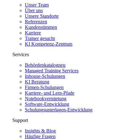
Unser Team
Über uns
Unsere Standorte
Referenzen
Kundenstimmen
Karriere
Trainer gesucht
KI Kompetenz-Zentrum
Services
Behördenkatalog
neu
Managed Training Services
Inhouse-Schulungen
KI Beratung
Firmen-Schulungen
Karriere- und Lern-Pfade
Notebookvermietung
Software-Entwicklung
Schulungsunterlagen-Entwicklung
Support
Insights & Blog
Häufige Fragen