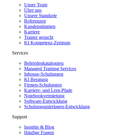
Unser Team
Über uns
Unsere Standorte
Referenzen
Kundenstimmen
Karriere
Trainer gesucht
KI Kompetenz-Zentrum
Services
Behördenkatalog
neu
Managed Training Services
Inhouse-Schulungen
KI Beratung
Firmen-Schulungen
Karriere- und Lern-Pfade
Notebookvermietung
Software-Entwicklung
Schulungsunterlagen-Entwicklung
Support
Insights & Blog
Häufige Fragen