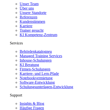
Unser Team
Über uns
Unsere Standorte
Referenzen
Kundenstimmen
Karriere
Trainer gesucht
KI Kompetenz-Zentrum
Services
Behördenkatalog
neu
Managed Training Services
Inhouse-Schulungen
KI Beratung
Firmen-Schulungen
Karriere- und Lern-Pfade
Notebookvermietung
Software-Entwicklung
Schulungsunterlagen-Entwicklung
Support
Insights & Blog
Häufige Fragen