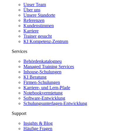
Unser Team
Über uns
Unsere Standorte
Referenzen
Kundenstimmen
Karriere
Trainer gesucht
KI Kompetenz-Zentrum
Services
Behördenkatalog
neu
Managed Training Services
Inhouse-Schulungen
KI Beratung
Firmen-Schulungen
Karriere- und Lern-Pfade
Notebookvermietung
Software-Entwicklung
Schulungsunterlagen-Entwicklung
Support
Insights & Blog
Häufige Fragen