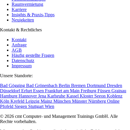
Raumvermietung
Karriere
Insights & Praxis-Tipps
Neuigkeiten
Kontakt & Rechtliches
Kontakt
Anfrage
AGB
Häufig gestellte Fragen
Datenschutz
Impressum
Unsere Standorte:
Bad Gögging
Bad Grönenbach
Berlin
Bremen
Dortmund
Dresden
Düsseldorf
Erfurt
Essen
Frankfurt am Main
Freiburg
Füssen
Grainau
Hamburg
Hannover
Jena
Karlsruhe
Kassel
Kloster Seeon
Koblenz
Köln
Krefeld
Leipzig
Mainz
München
Münster
Nürnberg
Online
Pfofeld
Siegen
Stuttgart
Wien
© 2026 cmt Computer- und Management Trainings GmbH. Alle
Rechte vorbehalten.