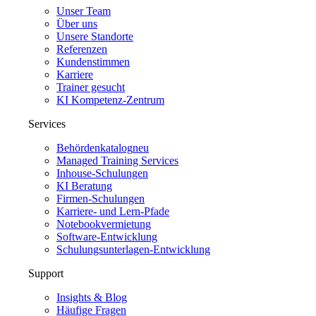
Unser Team
Über uns
Unsere Standorte
Referenzen
Kundenstimmen
Karriere
Trainer gesucht
KI Kompetenz-Zentrum
Services
Behördenkatalog
neu
Managed Training Services
Inhouse-Schulungen
KI Beratung
Firmen-Schulungen
Karriere- und Lern-Pfade
Notebookvermietung
Software-Entwicklung
Schulungsunterlagen-Entwicklung
Support
Insights & Blog
Häufige Fragen