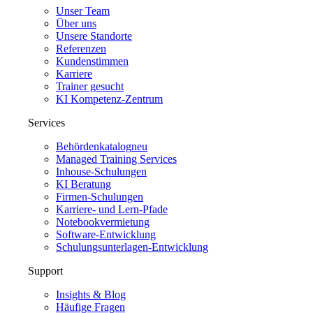
Unser Team
Über uns
Unsere Standorte
Referenzen
Kundenstimmen
Karriere
Trainer gesucht
KI Kompetenz-Zentrum
Services
Behördenkatalog
neu
Managed Training Services
Inhouse-Schulungen
KI Beratung
Firmen-Schulungen
Karriere- und Lern-Pfade
Notebookvermietung
Software-Entwicklung
Schulungsunterlagen-Entwicklung
Support
Insights & Blog
Häufige Fragen