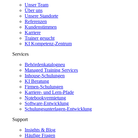
Unser Team
Über uns
Unsere Standorte
Referenzen
Kundenstimmen
Karriere
Trainer gesucht
KI Kompetenz-Zentrum
Services
Behördenkatalog
neu
Managed Training Services
Inhouse-Schulungen
KI Beratung
Firmen-Schulungen
Karriere- und Lern-Pfade
Notebookvermietung
Software-Entwicklung
Schulungsunterlagen-Entwicklung
Support
Insights & Blog
Häufige Fragen