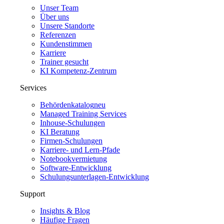
Unser Team
Über uns
Unsere Standorte
Referenzen
Kundenstimmen
Karriere
Trainer gesucht
KI Kompetenz-Zentrum
Services
Behördenkatalog
neu
Managed Training Services
Inhouse-Schulungen
KI Beratung
Firmen-Schulungen
Karriere- und Lern-Pfade
Notebookvermietung
Software-Entwicklung
Schulungsunterlagen-Entwicklung
Support
Insights & Blog
Häufige Fragen