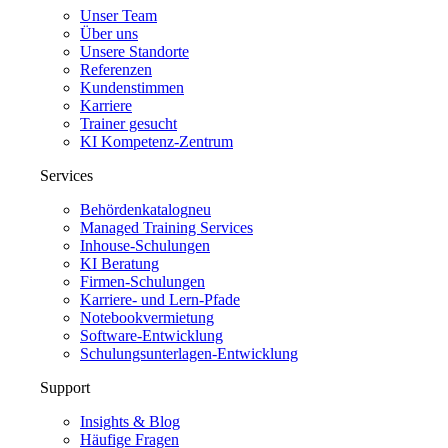
Unser Team
Über uns
Unsere Standorte
Referenzen
Kundenstimmen
Karriere
Trainer gesucht
KI Kompetenz-Zentrum
Services
Behördenkatalog
neu
Managed Training Services
Inhouse-Schulungen
KI Beratung
Firmen-Schulungen
Karriere- und Lern-Pfade
Notebookvermietung
Software-Entwicklung
Schulungsunterlagen-Entwicklung
Support
Insights & Blog
Häufige Fragen