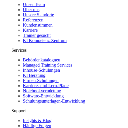
Unser Team
Über uns
Unsere Standorte
Referenzen
Kundenstimmen
Karriere
Trainer gesucht
KI Kompetenz-Zentrum
Services
Behördenkatalog
neu
Managed Training Services
Inhouse-Schulungen
KI Beratung
Firmen-Schulungen
Karriere- und Lern-Pfade
Notebookvermietung
Software-Entwicklung
Schulungsunterlagen-Entwicklung
Support
Insights & Blog
Häufige Fragen