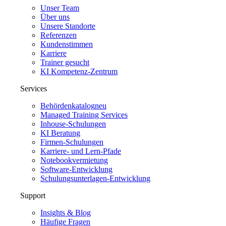
Unser Team
Über uns
Unsere Standorte
Referenzen
Kundenstimmen
Karriere
Trainer gesucht
KI Kompetenz-Zentrum
Services
Behördenkatalog
neu
Managed Training Services
Inhouse-Schulungen
KI Beratung
Firmen-Schulungen
Karriere- und Lern-Pfade
Notebookvermietung
Software-Entwicklung
Schulungsunterlagen-Entwicklung
Support
Insights & Blog
Häufige Fragen