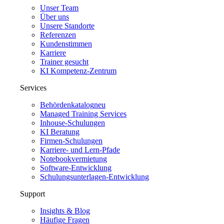
Unser Team
Über uns
Unsere Standorte
Referenzen
Kundenstimmen
Karriere
Trainer gesucht
KI Kompetenz-Zentrum
Services
Behördenkatalog
neu
Managed Training Services
Inhouse-Schulungen
KI Beratung
Firmen-Schulungen
Karriere- und Lern-Pfade
Notebookvermietung
Software-Entwicklung
Schulungsunterlagen-Entwicklung
Support
Insights & Blog
Häufige Fragen