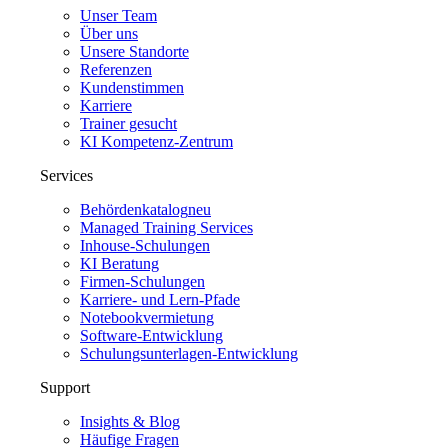
Unser Team
Über uns
Unsere Standorte
Referenzen
Kundenstimmen
Karriere
Trainer gesucht
KI Kompetenz-Zentrum
Services
Behördenkatalog
neu
Managed Training Services
Inhouse-Schulungen
KI Beratung
Firmen-Schulungen
Karriere- und Lern-Pfade
Notebookvermietung
Software-Entwicklung
Schulungsunterlagen-Entwicklung
Support
Insights & Blog
Häufige Fragen