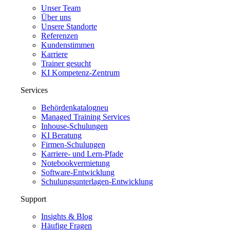
Unser Team
Über uns
Unsere Standorte
Referenzen
Kundenstimmen
Karriere
Trainer gesucht
KI Kompetenz-Zentrum
Services
Behördenkatalog
neu
Managed Training Services
Inhouse-Schulungen
KI Beratung
Firmen-Schulungen
Karriere- und Lern-Pfade
Notebookvermietung
Software-Entwicklung
Schulungsunterlagen-Entwicklung
Support
Insights & Blog
Häufige Fragen