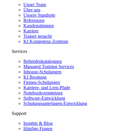
Unser Team
Über uns
Unsere Standorte
Referenzen
Kundenstimmen
Karriere
Trainer gesucht
KI Kompetenz-Zentrum
Services
Behördenkatalog
neu
Managed Training Services
Inhouse-Schulungen
KI Beratung
Firmen-Schulungen
Karriere- und Lern-Pfade
Notebookvermietung
Software-Entwicklung
Schulungsunterlagen-Entwicklung
Support
Insights & Blog
Häufige Fragen